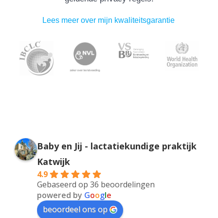
Lees meer over mijn kwaliteitsgarantie
Baby en Jij - lactatiekundige praktijk
Katwijk
4.9
Gebaseerd op 36 beoordelingen
powered by
G
o
o
g
l
e
beoordeel ons op