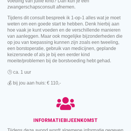
voeding van jullie kind? Dan kun je een
zwangerschapsconsult afnemen.
Tijdens dit consult bespreek ik 1-op-1 alles wat je moet
weten om een goede start te hebben. Denk hierbij aan
hoe vaak je kunt voeden en de verschillende manieren
van aanleggen. Maar ook mogelijke bijzonderheden die
op jou van toepassing kunnen zijn zoals een tweeling,
een borstoperatie, gebruik van medicijnen, geplande
keizersnede of als je bij een eerder kind
moeite/problemen bij de borstvoeding hebt gehad.
🕒 ca. 1 uur
💰 bij jou aan huis: € 110,-
INFORMATIEBIJEENKOMST
Tijdens deze avond wordt algemene informatie gegeven